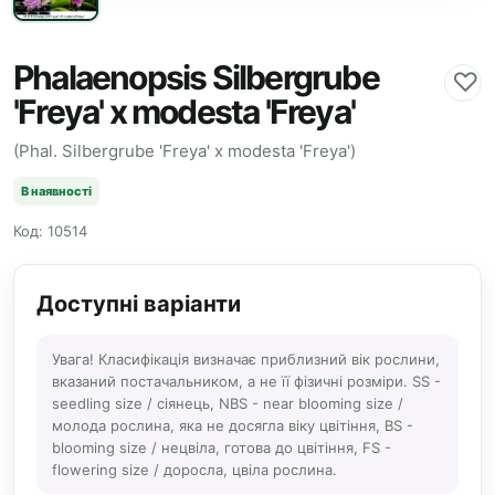
Phalaenopsis Silbergrube
♡
'Freya' x modesta 'Freya'
(Phal. Silbergrube 'Freya' x modesta 'Freya')
В наявності
Код: 10514
Доступні варіанти
Увага! Класифікація визначає приблизний вік рослини,
вказаний постачальником, а не її фізичні розміри. SS -
seedling size / сіянець, NBS - near blooming size /
молода рослина, яка не досягла віку цвітіння, BS -
blooming size / нецвіла, готова до цвітіння, FS -
flowering size / доросла, цвіла рослина.