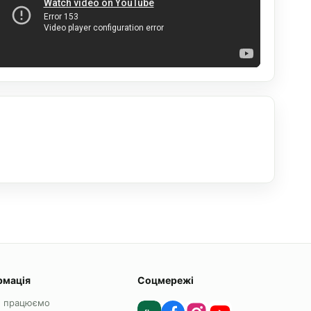
рмація
Соцмережі
и працюємо