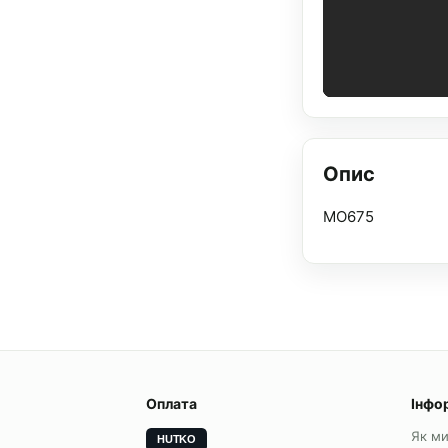
Опис
MO675
Оплата
Інфо
Як м
HUTKO