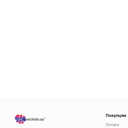
Покупцям
orchids.ua
®
Оплата