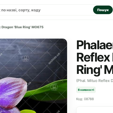
Пошук
x Dragon 'Blue Ring' MO675
Phalae
Reflex
Ring'
(Phal. Mituo Reflex 
В наявності
Код: 08788