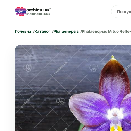
orchids.ua
®
засновано 2005
Головна
Каталог
Phalaenopsis
Phalaenopsis Mituo Refle