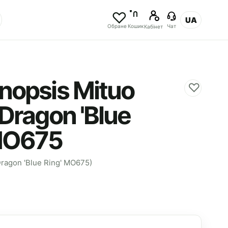
UA
Обране
Кошик
Чат
Кабінет
nopsis Mituo
♡
 Dragon 'Blue
 MO675
Dragon 'Blue Ring' MO675)