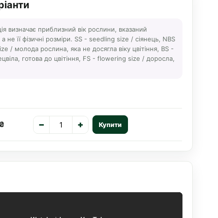
ріанти
ція визначає приблизний вік рослини, вказаний
 не її фізичні розміри. SS - seedling size / сіянець, NBS
ize / молода рослина, яка не досягла віку цвітіння, BS -
ецвіла, готова до цвітіння, FS - flowering size / доросла,
−
+
 ₴
Купити