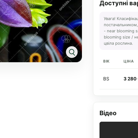
Доступні ва
Увага! Класифіка
постачальником, а
- near blooming s
blooming size / н
цвіла рослина.
ВІК
ЦІНА
BS
3 280
Відео