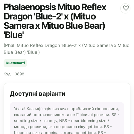
Phalaenopsis Mituo Reflex
♡
Dragon 'Blue-2' x (Mituo
Samera x Mituo Blue Bear)
'Blue'
(Phal. Mituo Reflex Dragon 'Blue-2' x (Mituo Samera x Mituo
Blue Bear) 'Blue')
В наявності
Код: 10898
Доступні варіанти
Увага! Класифікація визначає приблизний вік рослини,
вказаний постачальником, а не її фізичні розміри. SS -
seedling size / сіянець, NBS - near blooming size /
молода рослина, яка не досягла віку цвітіння, BS -
blooming size / нецвіла, готова до цвітіння, FS -