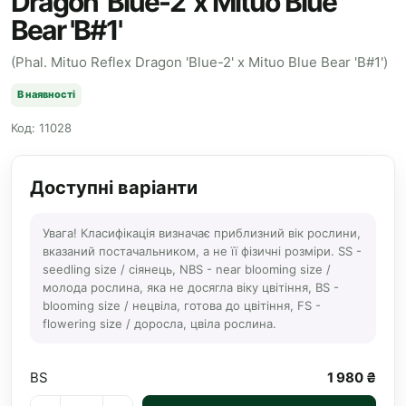
Dragon 'Blue-2' x Mituo Blue
Bear 'B#1'
(Phal. Mituo Reflex Dragon 'Blue-2' x Mituo Blue Bear 'B#1')
В наявності
Код: 11028
Доступні варіанти
Увага! Класифікація визначає приблизний вік рослини,
вказаний постачальником, а не її фізичні розміри. SS -
seedling size / сіянець, NBS - near blooming size /
молода рослина, яка не досягла віку цвітіння, BS -
blooming size / нецвіла, готова до цвітіння, FS -
flowering size / доросла, цвіла рослина.
BS
1 980 ₴