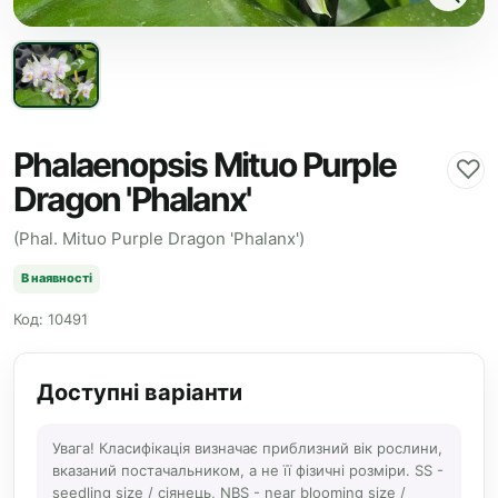
Phalaenopsis Mituo Purple
♡
Dragon 'Phalanx'
(Phal. Mituo Purple Dragon 'Phalanx')
В наявності
Код: 10491
Доступні варіанти
Увага! Класифікація визначає приблизний вік рослини,
вказаний постачальником, а не її фізичні розміри. SS -
seedling size / сіянець, NBS - near blooming size /