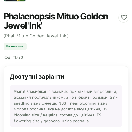
Phalaenopsis Mituo Golden
♡
Jewel 'Ink'
(Phal. Mituo Golden Jewel 'Ink')
В наявності
Код: 11723
Доступні варіанти
Увага! Класифікація визначає приблизний вік рослини,
вказаний постачальником, а не її фізичні розміри. SS -
seedling size / сіянець, NBS - near blooming size /
молода рослина, яка не досягла віку цвітіння, BS -
blooming size / нецвіла, готова до цвітіння, FS -
flowering size / доросла, цвіла рослина.