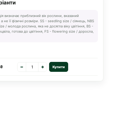
ріанти
ція визначає приблизний вік рослини, вказаний
 не її фізичні розміри. SS - seedling size / сіянець, NBS
ize / молода рослина, яка не досягла віку цвітіння, BS -
ецвіла, готова до цвітіння, FS - flowering size / доросла,
А
−
+
 ₴
Купити