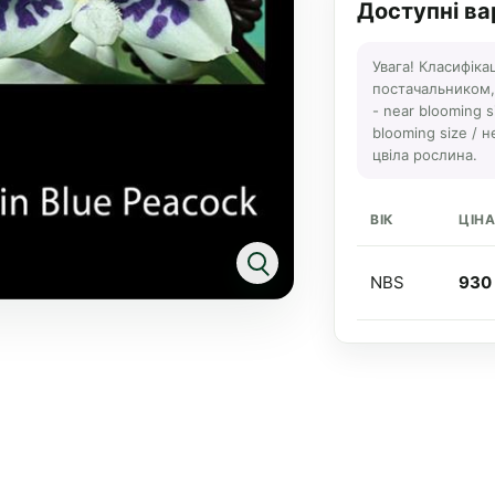
Доступні ва
Увага! Класифіка
постачальником, а
- near blooming s
blooming size / н
цвіла рослина.
ВІК
ЦІН
NBS
930