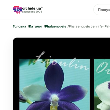
orchids.ua
®
засновано 2005
Головна
Каталог
Phalaenopsis
Phalaenopsis Jennifer Pa