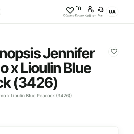
UA
Обране
Кошик
Чат
Кабінет
nopsis Jennifer
♡
 x Lioulin Blue
k (3426)
rmo x Lioulin Blue Peacock (3426))