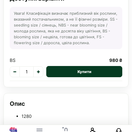
Увага! Класифікація визначає приблизний вік рослини,
вказаний постачальником, а не її фізичні розміри. SS -
seedling size / сіянець, NBS - near blooming size /
молода рослина, яка не досягла віку цвітіння, BS -
blooming size / нецвіла, готова до цвітіння, FS -
flowering size / доросла, цвіла рослина.
BS
980 ₴
−
+
Купити
Опис
1280