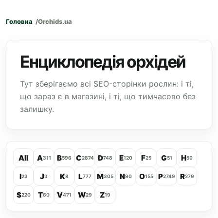
Головна
Orchids.ua
Енциклопедія орхідей
Тут зберігаємо всі SEO-сторінки рослин: і ті,
що зараз є в магазині, і ті, що тимчасово без
залишку.
All
A
B
C
D
E
F
G
H
311
596
2874
748
120
25
51
50
I
J
K
L
M
N
O
P
R
23
3
8
777
305
90
155
2749
279
S
T
V
W
Z
220
60
471
29
19