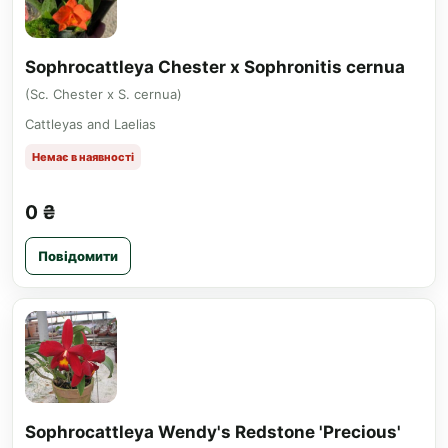
Sophrocattleya Chester x Sophronitis cernua
(Sc. Chester x S. cernua)
Cattleyas and Laelias
Немає в наявності
0 ₴
Повідомити
Sophrocattleya Wendy's Redstone 'Precious'