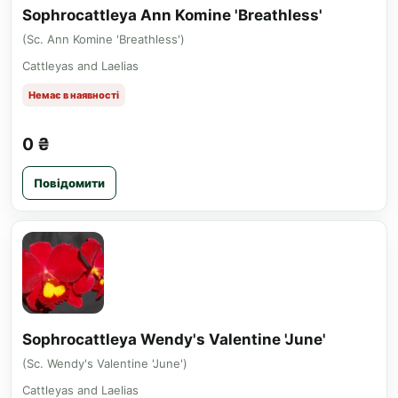
Sophrocattleya Ann Komine 'Breathless'
(Sc. Ann Komine 'Breathless')
Cattleyas and Laelias
Немає в наявності
0 ₴
Повідомити
Sophrocattleya Wendy's Valentine 'June'
(Sc. Wendy's Valentine 'June')
Cattleyas and Laelias