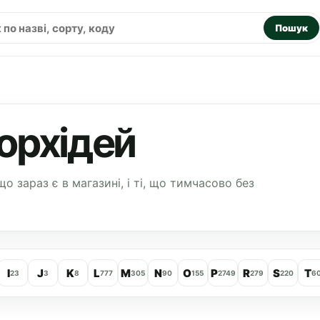
Пошук
орхідей
що зараз є в магазині, і ті, що тимчасово без
I
J
K
L
M
N
O
P
R
S
T
23
3
8
777
305
90
155
2749
279
220
6