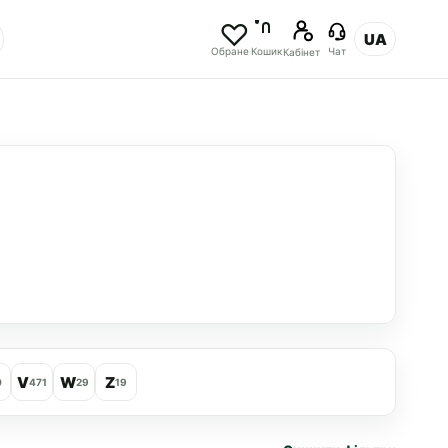
UA
Обране
Кошик
Чат
Кабінет
V
W
Z
0
471
29
19