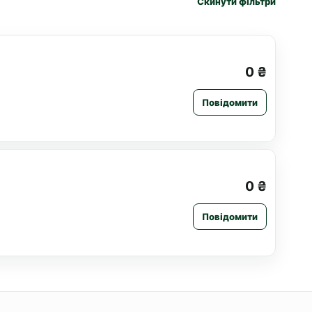
Скинути фільтри
0 ₴
Повідомити
0 ₴
Повідомити