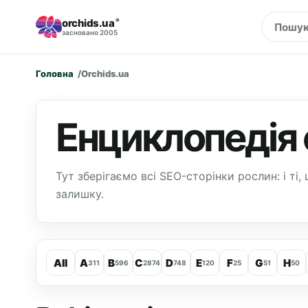
orchids.ua
®
засновано 2005
Головна
Orchids.ua
Енциклопедія 
Тут зберігаємо всі SEO-сторінки рослин: і ті, 
залишку.
All
A
B
C
D
E
F
G
H
311
596
2874
748
120
25
51
50