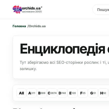
orchids.ua
®
засновано 2005
Головна
Orchids.ua
Енциклопедія 
Тут зберігаємо всі SEO-сторінки рослин: і ті, 
залишку.
All
A
B
C
D
E
F
G
H
311
596
2874
748
120
25
51
50