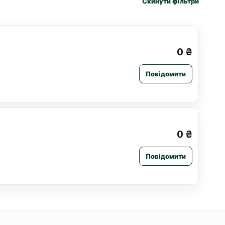
Скинути фільтри
0 ₴
Повідомити
0 ₴
Повідомити