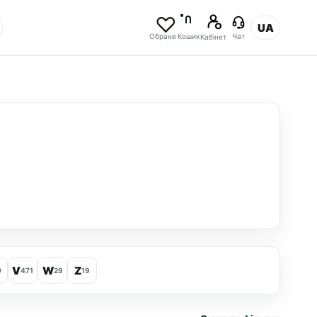
UA
Обране
Кошик
Чат
Кабінет
V
W
Z
0
471
29
19