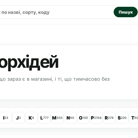
Пошук
орхідей
що зараз є в магазині, і ті, що тимчасово без
I
J
K
L
M
N
O
P
R
S
T
23
3
8
777
305
90
155
2749
279
220
6