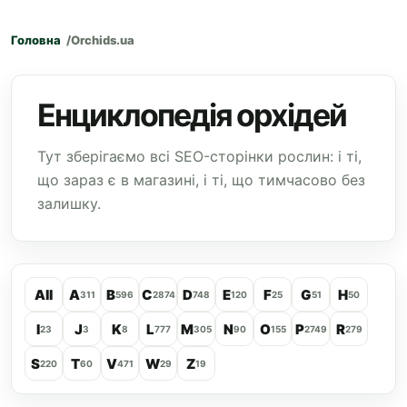
Головна
Orchids.ua
Енциклопедія орхідей
Тут зберігаємо всі SEO-сторінки рослин: і ті,
що зараз є в магазині, і ті, що тимчасово без
залишку.
All
A
B
C
D
E
F
G
H
311
596
2874
748
120
25
51
50
I
J
K
L
M
N
O
P
R
23
3
8
777
305
90
155
2749
279
S
T
V
W
Z
220
60
471
29
19