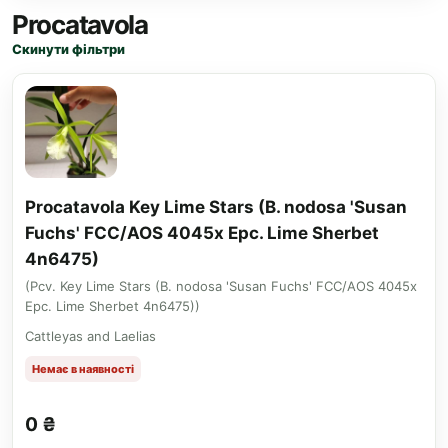
Procatavola
Скинути фільтри
Procatavola Key Lime Stars (B. nodosa 'Susan
Fuchs' FCC/AOS 4045x Epc. Lime Sherbet
4n6475)
(Pcv. Key Lime Stars (B. nodosa 'Susan Fuchs' FCC/AOS 4045x
Epc. Lime Sherbet 4n6475))
Cattleyas and Laelias
Немає в наявності
0 ₴