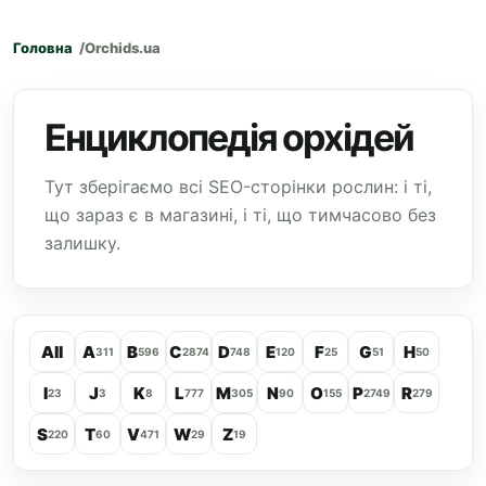
Головна
Orchids.ua
Енциклопедія орхідей
Тут зберігаємо всі SEO-сторінки рослин: і ті,
що зараз є в магазині, і ті, що тимчасово без
залишку.
All
A
B
C
D
E
F
G
H
311
596
2874
748
120
25
51
50
I
J
K
L
M
N
O
P
R
23
3
8
777
305
90
155
2749
279
S
T
V
W
Z
220
60
471
29
19