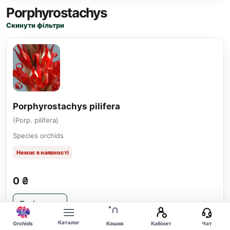
Porphyrostachys
Скинути фільтри
Porphyrostachys pilifera
(Porp. pilifera)
Species orchids
Немає в наявності
0 ₴
Повідомити
Каталог
Orchids
Кошик
Кабінет
Чат