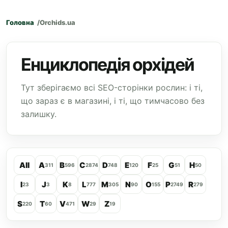
Головна
Orchids.ua
Енциклопедія орхідей
Тут зберігаємо всі SEO-сторінки рослин: і ті,
що зараз є в магазині, і ті, що тимчасово без
залишку.
All
A
B
C
D
E
F
G
H
311
596
2874
748
120
25
51
50
I
J
K
L
M
N
O
P
R
23
3
8
777
305
90
155
2749
279
S
T
V
W
Z
220
60
471
29
19