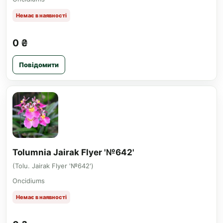
Немає в наявності
0 ₴
Повідомити
Tolumnia Jairak Flyer '№642'
(Tolu. Jairak Flyer '№642')
Oncidiums
Немає в наявності