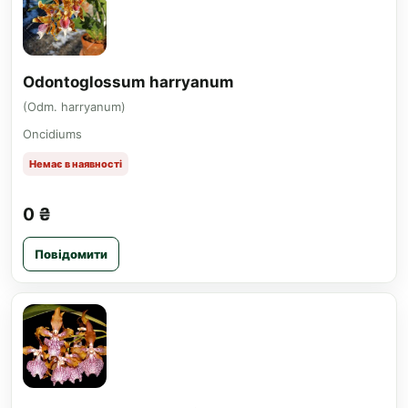
Odontoglossum harryanum
(Odm. harryanum)
Oncidiums
Немає в наявності
0 ₴
Повідомити