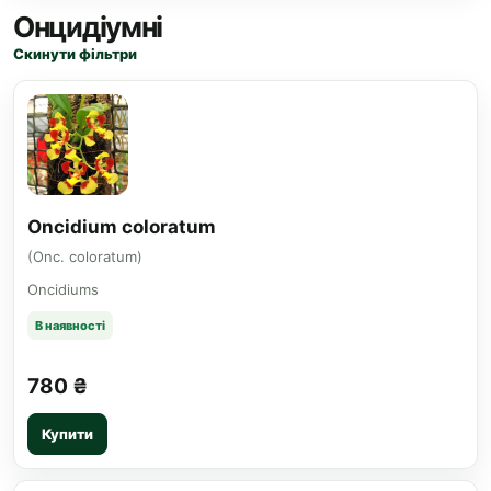
Онцидіумні
Скинути фільтри
Oncidium coloratum
(Onc. coloratum)
Oncidiums
В наявності
780 ₴
Купити