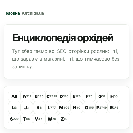
Головна
Orchids.ua
Енциклопедія орхідей
Тут зберігаємо всі SEO-сторінки рослин: і ті,
що зараз є в магазині, і ті, що тимчасово без
залишку.
All
A
B
C
D
E
F
G
H
311
596
2874
748
120
25
51
50
I
J
K
L
M
N
O
P
R
23
3
8
777
305
90
155
2749
279
S
T
V
W
Z
220
60
471
29
19