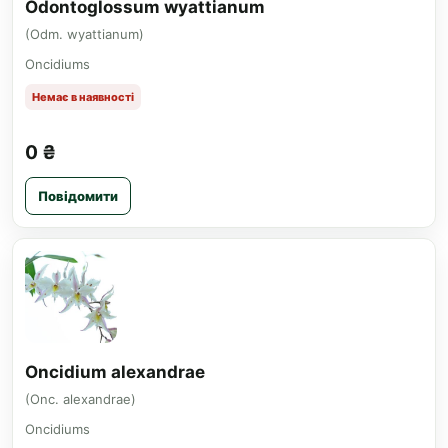
Odontoglossum wyattianum
(Odm. wyattianum)
Oncidiums
Немає в наявності
0 ₴
Повідомити
Oncidium alexandrae
(Onc. alexandrae)
Oncidiums