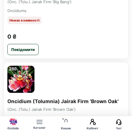
(Onc. (Tolu.) Jairak Firm 'Big Bang')
Oncidiums
Немає в наявності
0 ₴
Повідомити
Oncidium (Tolumnia) Jairak Firm 'Brown Oak'
(Onc. (Tolu.) Jairak Firm 'Brown Oak')
Oncidiums
Немає в наявності
Каталог
Orchids
Кошик
Кабінет
Чат