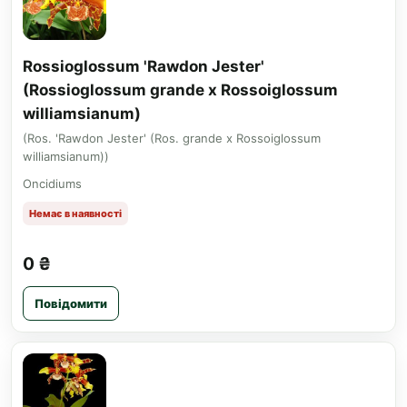
Rossioglossum 'Rawdon Jester'
(Rossioglossum grande x Rossoiglossum
williamsianum)
(Ros. 'Rawdon Jester' (Ros. grande x Rossoiglossum
williamsianum))
Oncidiums
Немає в наявності
0 ₴
Повідомити