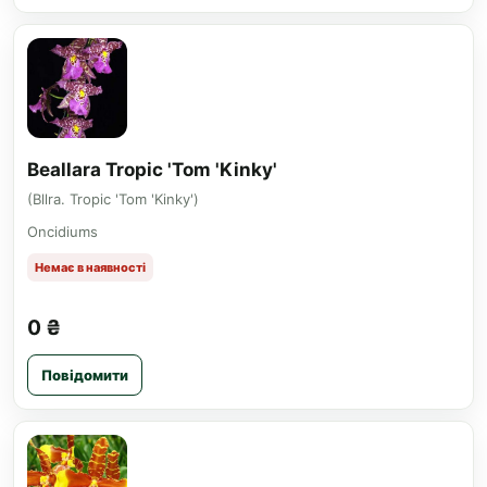
Beallara Tropic 'Tom 'Kinky'
(Bllra. Tropic 'Tom 'Kinky')
Oncidiums
Немає в наявності
0 ₴
Повідомити