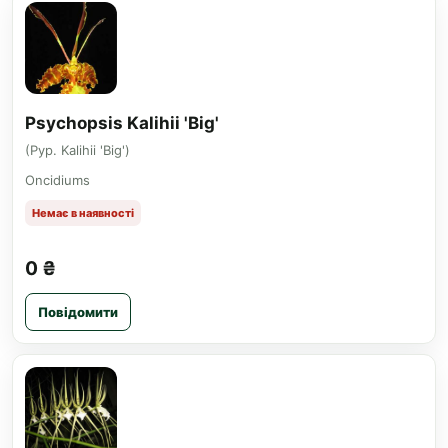
Psychopsis Kalihii 'Big'
(Pyp. Kalihii 'Big')
Oncidiums
Немає в наявності
0 ₴
Повідомити