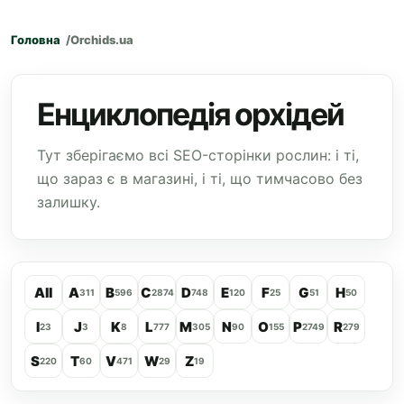
Головна
Orchids.ua
Енциклопедія орхідей
Тут зберігаємо всі SEO-сторінки рослин: і ті,
що зараз є в магазині, і ті, що тимчасово без
залишку.
All
A
B
C
D
E
F
G
H
311
596
2874
748
120
25
51
50
I
J
K
L
M
N
O
P
R
23
3
8
777
305
90
155
2749
279
S
T
V
W
Z
220
60
471
29
19