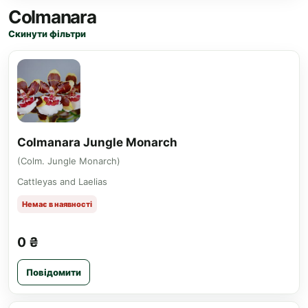
Colmanara
Скинути фільтри
Colmanara Jungle Monarch
(Colm. Jungle Monarch)
Cattleyas and Laelias
Немає в наявності
0 ₴
Повідомити