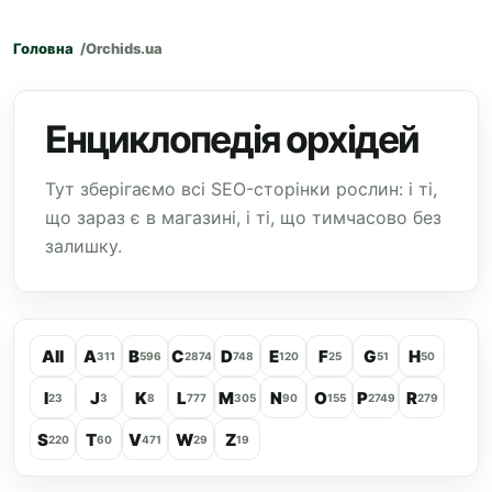
Головна
Orchids.ua
Енциклопедія орхідей
Тут зберігаємо всі SEO-сторінки рослин: і ті,
що зараз є в магазині, і ті, що тимчасово без
залишку.
All
A
B
C
D
E
F
G
H
311
596
2874
748
120
25
51
50
I
J
K
L
M
N
O
P
R
23
3
8
777
305
90
155
2749
279
S
T
V
W
Z
220
60
471
29
19