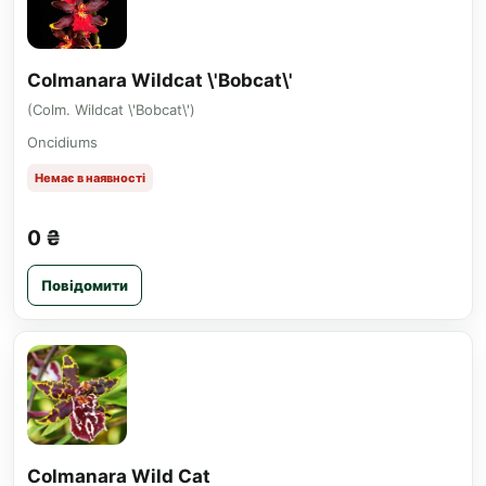
Colmanara Wildcat \'Bobcat\'
(Colm. Wildcat \'Bobcat\')
Oncidiums
Немає в наявності
0 ₴
Повідомити
Colmanara Wild Cat