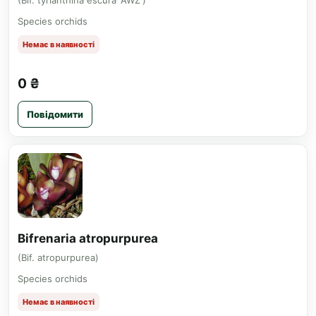
(Bif. tyrianthina escura 'AWZ')
Species orchids
Немає в наявності
0 ₴
Повідомити
Bifrenaria atropurpurea
(Bif. atropurpurea)
Species orchids
Немає в наявності