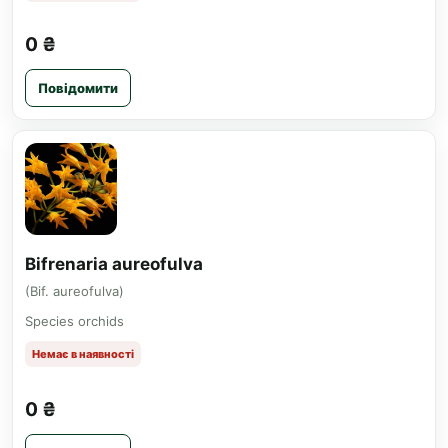
0 ₴
Повідомити
Bifrenaria aureofulva
(Bif. aureofulva)
Species orchids
Немає в наявності
0 ₴