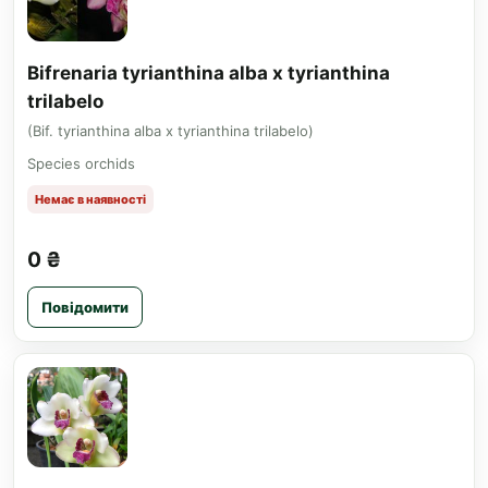
Bifrenaria tyrianthina alba x tyrianthina
trilabelo
(Bif. tyrianthina alba x tyrianthina trilabelo)
Species orchids
Немає в наявності
0 ₴
Повідомити