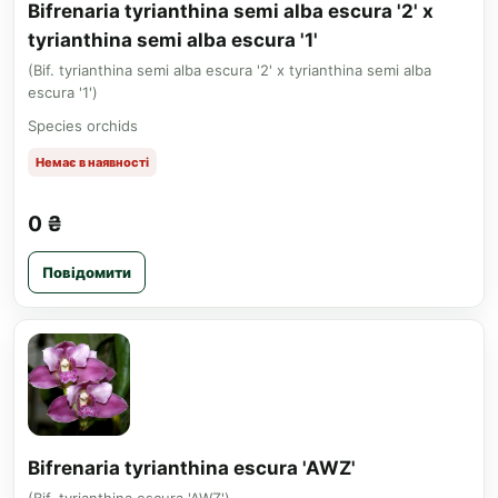
Bifrenaria tyrianthina semi alba escura '2' x
tyrianthina semi alba escura '1'
(Bif. tyrianthina semi alba escura '2' x tyrianthina semi alba
escura '1')
Species orchids
Немає в наявності
0 ₴
Повідомити
Bifrenaria tyrianthina escura 'AWZ'