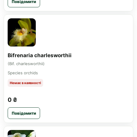
Повідомити
Bifrenaria charlesworthii
(Bif. charlesworthii)
Species orchids
Немає в наявності
0 ₴
Повідомити