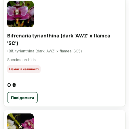
Bifrenaria tyrianthina (dark 'AWZ' x flamea
'SC')
(Bif. tyrianthina (dark 'AWZ' x flamea 'SC'))
Species orchids
Немає в наявності
0 ₴
Повідомити