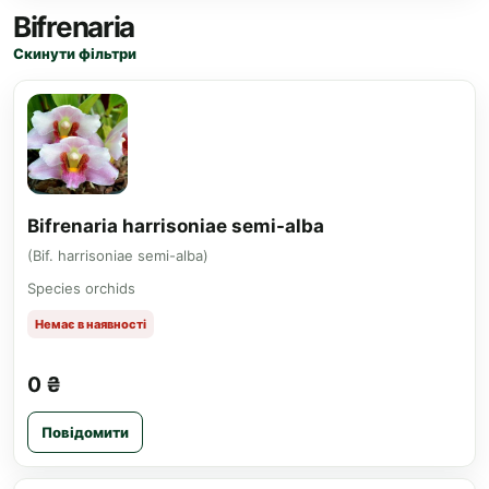
Bifrenaria
Скинути фільтри
Bifrenaria harrisoniae semi-alba
(Bif. harrisoniae semi-alba)
Species orchids
Немає в наявності
0 ₴
Повідомити