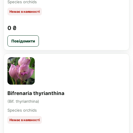
Species orchids
Немає в наявності
0 ₴
Повідомити
Bifrenaria thyrianthina
(Bif. thyrianthina)
Species orchids
Немає в наявності