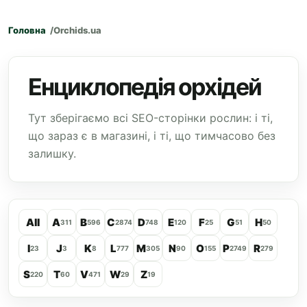
Головна
Orchids.ua
Енциклопедія орхідей
Тут зберігаємо всі SEO-сторінки рослин: і ті,
що зараз є в магазині, і ті, що тимчасово без
залишку.
All
A
B
C
D
E
F
G
H
311
596
2874
748
120
25
51
50
I
J
K
L
M
N
O
P
R
23
3
8
777
305
90
155
2749
279
S
T
V
W
Z
220
60
471
29
19