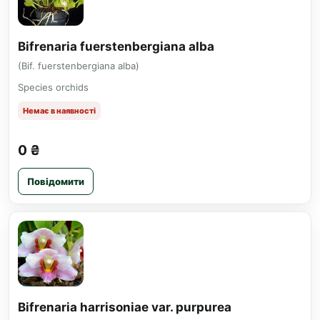
Bifrenaria fuerstenbergiana alba
(Bif. fuerstenbergiana alba)
Species orchids
Немає в наявності
0 ₴
Повідомити
Bifrenaria harrisoniae var. purpurea