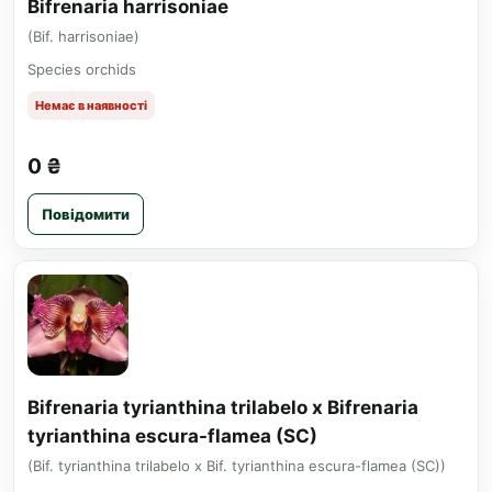
Bifrenaria harrisoniae
(Bif. harrisoniae)
Species orchids
Немає в наявності
0 ₴
Повідомити
Bifrenaria tyrianthina trilabelo x Bifrenaria
tyrianthina escura-flamea (SC)
(Bif. tyrianthina trilabelo x Bif. tyrianthina escura-flamea (SC))