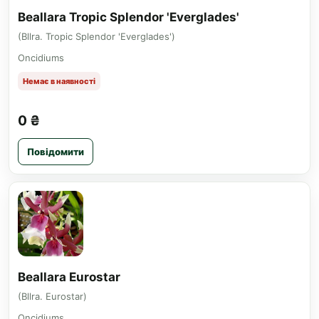
Beallara Tropic Splendor 'Everglades'
(Bllra. Tropic Splendor 'Everglades')
Oncidiums
Немає в наявності
0 ₴
Повідомити
Beallara Eurostar
(Bllra. Eurostar)
Oncidiums