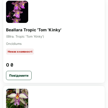
Beallara Tropic 'Tom 'Kinky'
(Bllra. Tropic 'Tom 'Kinky')
Oncidiums
Немає в наявності
0 ₴
Повідомити