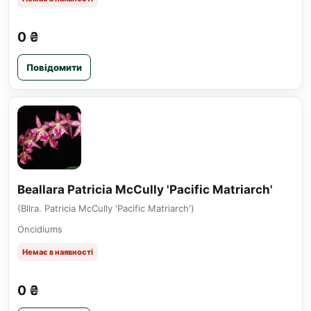
0 ₴
Повідомити
Beallara Patricia McCully 'Pacific Matriarch'
(Bllra. Patricia McCully 'Pacific Matriarch')
Oncidiums
Немає в наявності
0 ₴