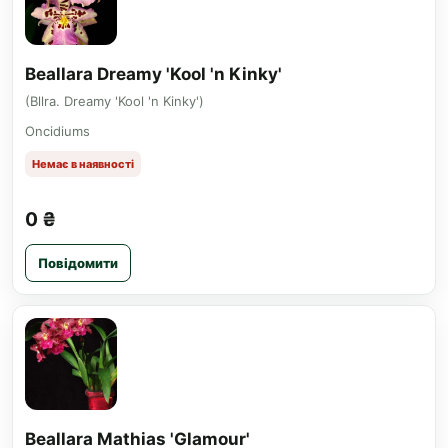
Beallara Dreamy 'Kool 'n Kinky'
(Bllra. Dreamy 'Kool 'n Kinky')
Oncidiums
Немає в наявності
0 ₴
Повідомити
Beallara Mathias 'Glamour'