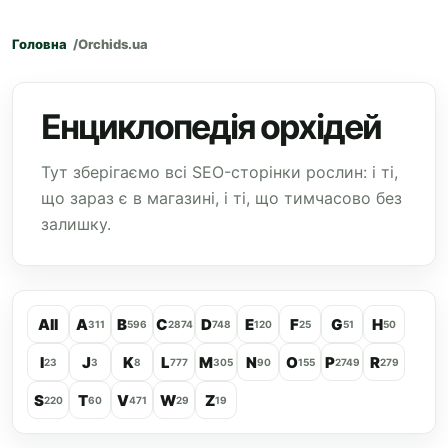
Головна
Orchids.ua
Енциклопедія орхідей
Тут зберігаємо всі SEO-сторінки рослин: і ті,
що зараз є в магазині, і ті, що тимчасово без
залишку.
All
A
B
C
D
E
F
G
H
311
596
2874
748
120
25
51
50
I
J
K
L
M
N
O
P
R
23
3
8
777
305
90
155
2749
279
S
T
V
W
Z
220
60
471
29
19